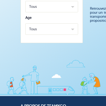
Tous
Retrouvez
pour un t
transport
Age
propositi
Tous