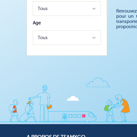
Tous
Retrouvez
pour un t
transport
Age
propositi
Tous