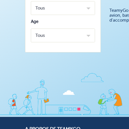
Tous
TeamyGo v
avion, ba
d'accompa
Age
Tous