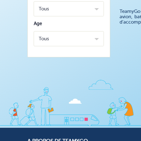
Tous
TeamyGo v
avion, ba
d'accompa
Age
Tous