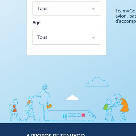
Tous
TeamyGo v
avion, ba
d'accompa
Age
Tous