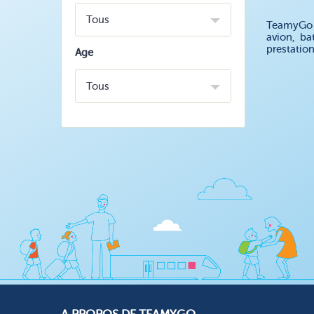
Tous
TeamyGo v
avion, ba
prestatio
Age
Tous