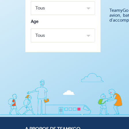
Tous
TeamyGo v
avion, ba
d'accompa
Age
Tous