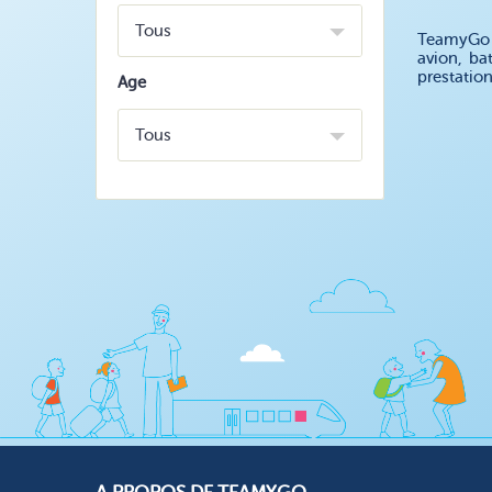
Tous
TeamyGo v
avion, ba
prestatio
Age
Tous