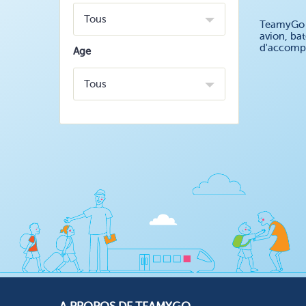
Tous
TeamyGo v
avion, ba
d'accompa
Age
Tous