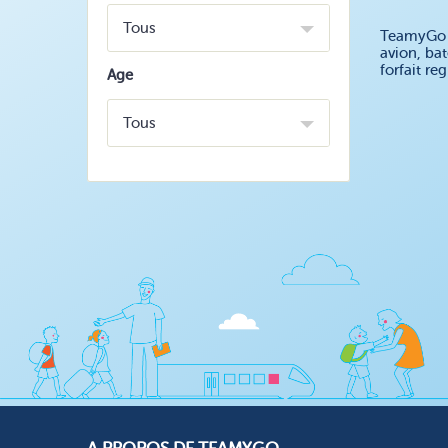
Tous
TeamyGo v
avion, ba
forfait r
Age
Tous